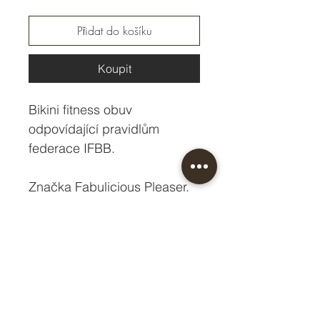
Přidat do košíku
Koupit
Bikini fitness obuv
odpovídající pravidlům
federace IFBB.
Značka Fabulicious Pleaser.
Heel - 10,8 cm
Platform - 1 cm
Tabulka velikostí ZDE.