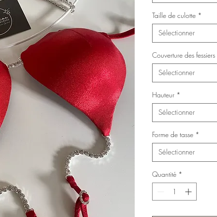
Taille de culotte
*
Sélectionner
Couverture des fessiers
Sélectionner
Hauteur
*
Sélectionner
Forme de tasse
*
Sélectionner
Quantité
*