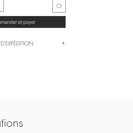
mander et payer
D'EXPÉDITION
de entier.
bles
tions