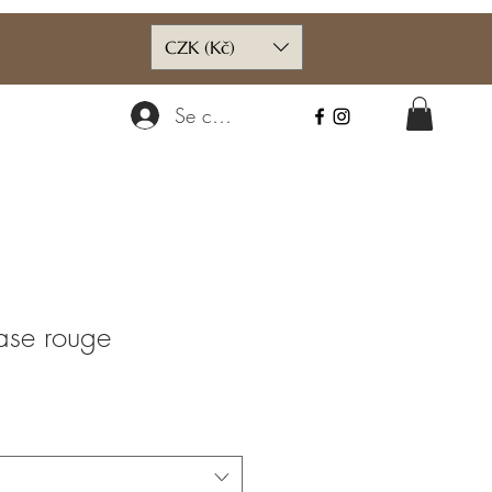
CZK (Kč)
Se connecter
base rouge