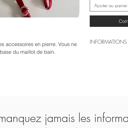
Ajouter au panier
Com
INFORMATIONS 
es accessoires en pierre. Vous ne
ase du maillot de bain.
Expédition dans le mon
Europe 2-3 jours ouvra
Autres pays 7-14 jours
anquez jamais les informa