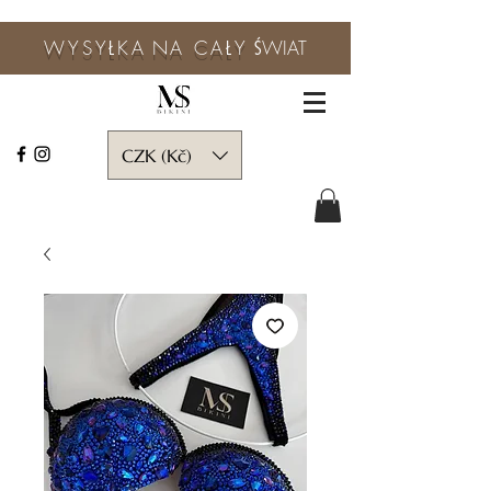
WYSYŁKA
NA CAŁY
ŚWIAT
CZK (Kč)