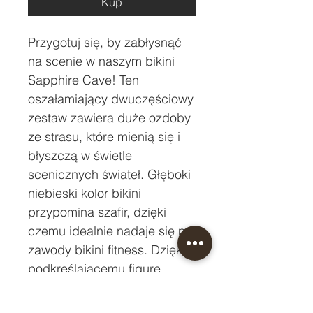
Kup
Przygotuj się, by zabłysnąć 
na scenie w naszym bikini 
Sapphire Cave! Ten 
oszałamiający dwuczęściowy 
zestaw zawiera duże ozdoby 
ze strasu, które mienią się i 
błyszczą w świetle 
scenicznych świateł. Głęboki 
niebieski kolor bikini 
przypomina szafir, dzięki 
czemu idealnie nadaje się na 
zawody bikini fitness. Dzięki 
podkreślającemu figurę 
krojowi i przyciągającym 
uwagę detalom bikini 