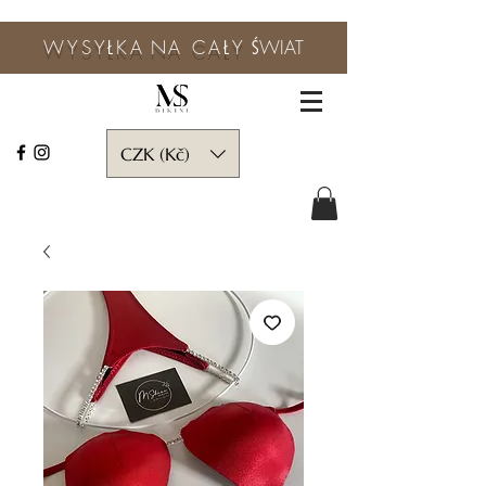
WYSYŁKA
NA CAŁY
ŚWIAT
CZK (Kč)