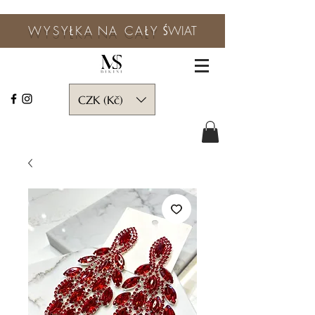
WYSYŁKA
NA CAŁY
ŚWIAT
CZK (Kč)