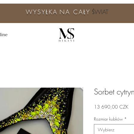
WYSYŁKA
NA CAŁY
ŚWIAT
line
Sorbet cytr
Ce
13 690,00 CZK
Rozmiar kubków
*
Wybierz