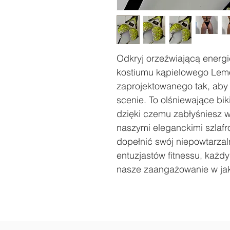
Odkryj orzeźwiającą energ
kostiumu kąpielowego Lem
zaprojektowanego tak, aby
scenie. To olśniewające bik
dzięki czemu zabłyśniesz w
naszymi eleganckimi szlafr
dopełnić swój niepowtarzal
entuzjastów fitnessu, każdy
nasze zaangażowanie w jako