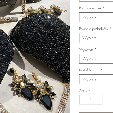
Rozmiar majtek
*
Wybierz
Pokrycie pośladków
*
Wybierz
Wysokość
*
Wybierz
Kształt filiżanki
*
Wybierz
Sztuk
*