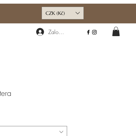
CZK (Kč)
Zaloguj się
tera
na