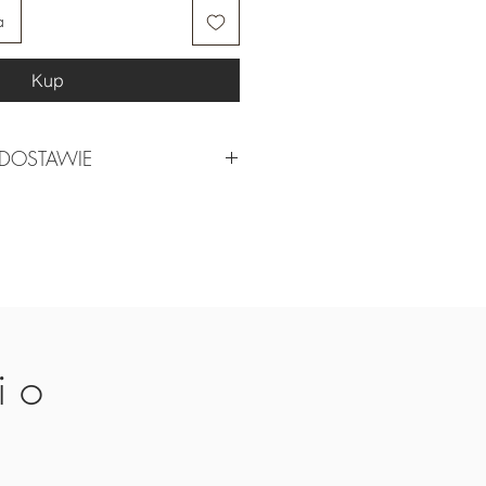
a
Kup
 DOSTAWIE
ty czas realizacji, skontaktuj się z
o być 4 tygodnie, ale blisko
s na przygotowanie może wynosić
.
ze
i o