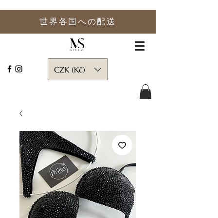
世界各国への
配送
CZK (Kč)