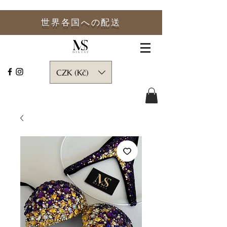
世界各国への
配送
CZK (Kč)