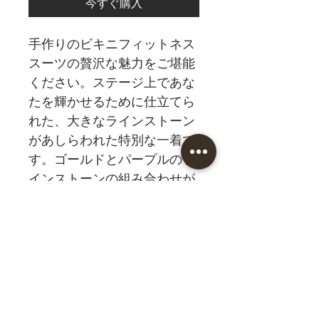
今すぐ購入
手作りのビキニフィットネス
スーツの贅沢な魅力をご堪能
ください。ステージ上であな
たを輝かせるために仕立てら
れた、大きなラインストーン
があしらわれた特別な一着で
す。ゴールドとパープルのラ
インストーンの組み合わせが
生み出す華やかさは、優雅さ
と力強さを兼ね備えた印象的
なアンサンブルを演出しま
す。MShineは、パフォーマン
スを向上させ、個性を際立た
せるためにデザインされた、
細部にまでこだわった競技用