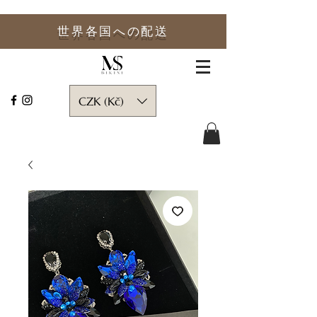
世界各国への
配送
CZK (Kč)