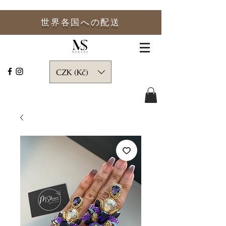
世界各国への
配送
CZK (Kč)