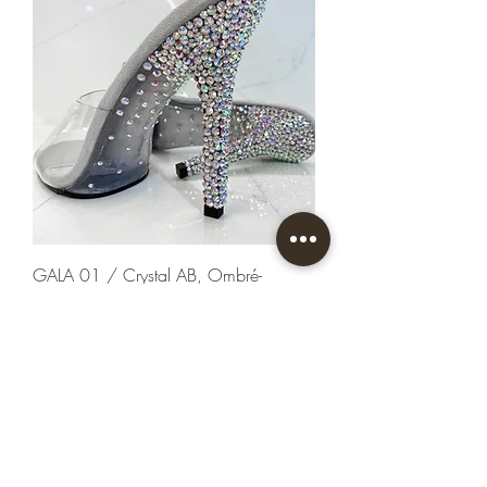
GALA 01 / Crystal AB, Ombré-
Abdeckung
Preis
4.000,00 CZK
TOP-Produkt