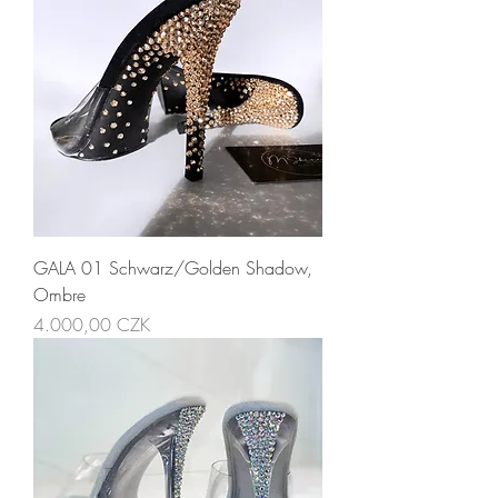
GALA 01 Schwarz/Golden Shadow,
Ombre
Preis
4.000,00 CZK